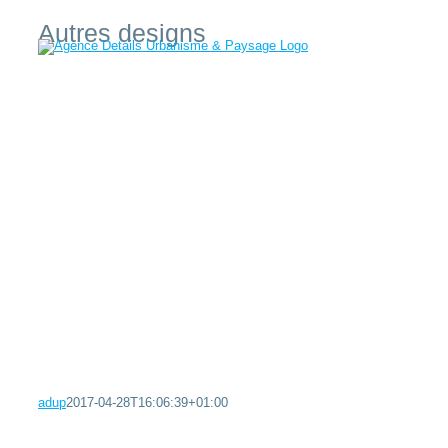
Passer
Autres designs
au
contenu
adup
2017-04-28T16:06:39+01:00