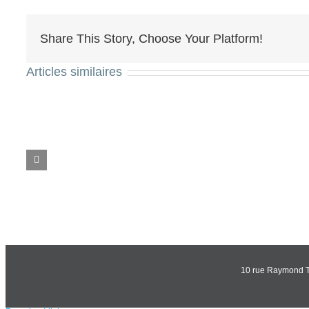
Share This Story, Choose Your Platform!
Articles similaires
Liaison
EXTENS
Loyola
CAMPU
–
UNIVER
Rorota
TROUBI
10 rue Raymond Tr