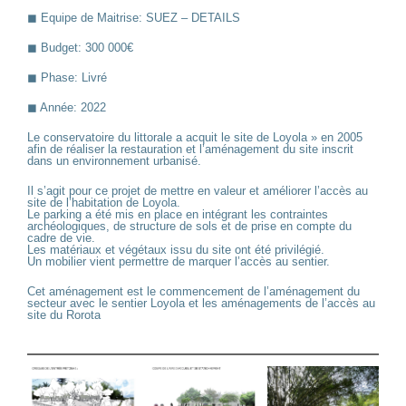
◼︎ Equipe de Maitrise: SUEZ – DETAILS
◼︎ Budget: 300 000€
◼︎ Phase: Livré
◼︎ Année: 2022
Le conservatoire du littorale a acquit le site de Loyola » en 2005
afin de réaliser la restauration et l’aménagement du site inscrit
dans un environnement urbanisé.
Il s
’a
git pour ce projet de mettre en valeur et
améliorer
l’accès
au
site de
l’habitation
de Loyola.
Le parking a
été
mis en place en
intégrant
les contraintes
archéologiques
, de structure de sols et de prise en
compte
du
cadre de vie.
Les
matériaux et végétaux
issu du site ont
été
privilégié.
Un mobilier vient permettre de marquer l’accès au sentier.
Cet aménagement est le commencement de l’aménagement du
secteur avec le sentier L
oyola et
les aménagements de l’accès au
site du
Rorota