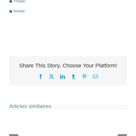
◼︎ Phase:
◼︎ Année:
Share This Story, Choose Your Platform!
Facebook
X
LinkedIn
Tumblr
Pinterest
Email
Articles similaires
Liaison
EXTENS