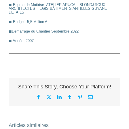
◼︎ Equipe de Maitrise: ATELIER ARUCA – BLOND&ROUX
ARCHITECTES – EGIS BÂTIMENTS ANTILLES GUYANE –
DETAILS
◼︎ Budget: 5,5 Million €
◼︎Démarrage du Chantier Septembre 2022
◼︎ Année: 2007
Share This Story, Choose Your Platform!
Facebook
X
LinkedIn
Tumblr
Pinterest
Email
Articles similaires