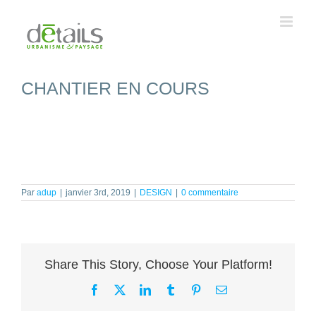
Passer
au
contenu
CHANTIER EN COURS
Par
adup
|
janvier 3rd, 2019
|
DESIGN
|
0 commentaire
Share This Story, Choose Your Platform!
Facebook
X
LinkedIn
Tumblr
Pinterest
Email